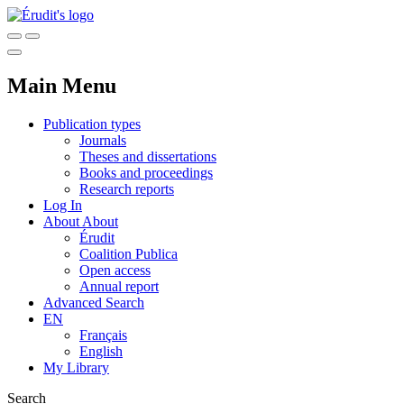
Main Menu
Publication types
Journals
Theses and dissertations
Books and proceedings
Research reports
Log In
About
About
Érudit
Coalition Publica
Open access
Annual report
Advanced Search
EN
Français
English
My Library
Search