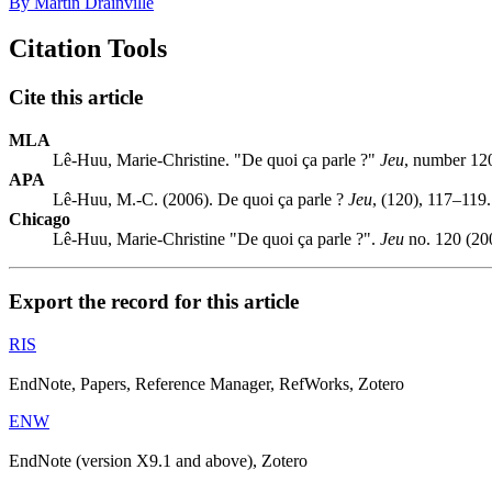
By Martin Drainville
Citation Tools
Cite this article
MLA
Lê-Huu, Marie-Christine. "De quoi ça parle ?"
Jeu
, number 120
APA
Lê-Huu, M.-C. (2006). De quoi ça parle ?
Jeu
, (120), 117–119.
Chicago
Lê-Huu, Marie-Christine "De quoi ça parle ?".
Jeu
no. 120 (20
Export the record for this article
RIS
EndNote, Papers, Reference Manager, RefWorks, Zotero
ENW
EndNote (version X9.1 and above), Zotero