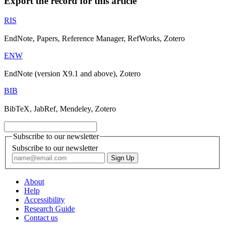
Export the record for this article
RIS
EndNote, Papers, Reference Manager, RefWorks, Zotero
ENW
EndNote (version X9.1 and above), Zotero
BIB
BibTeX, JabRef, Mendeley, Zotero
Subscribe to our newsletter
Subscribe to our newsletter
About
Help
Accessibility
Research Guide
Contact us