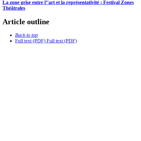
La zone grise entre l’'art et la représentativité :
F
estival Zones
Théâtrales
Article outline
Back to top
Full text (PDF)
Full text (PDF)