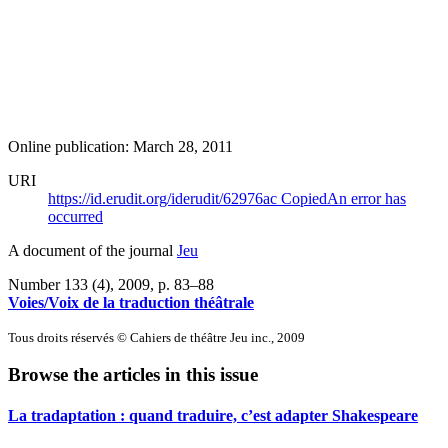
Online publication: March 28, 2011
URI
https://id.erudit.org/iderudit/62976ac
Copied
An error has
occurred
A document of the journal
Jeu
Number 133 (4), 2009
, p. 83–88
Voies/Voix de la traduction théâtrale
Tous droits réservés © Cahiers de théâtre Jeu inc., 2009
Browse the articles in this issue
La tradaptation : quand traduire, c’est adapter Shakespeare