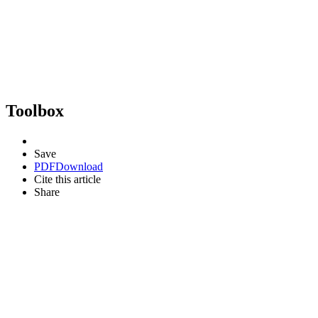
Toolbox
Save
PDF
Download
Cite this article
Share