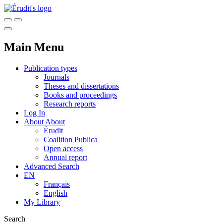
Main Menu
Publication types
Journals
Theses and dissertations
Books and proceedings
Research reports
Log In
About
About
Érudit
Coalition Publica
Open access
Annual report
Advanced Search
EN
Français
English
My Library
Search