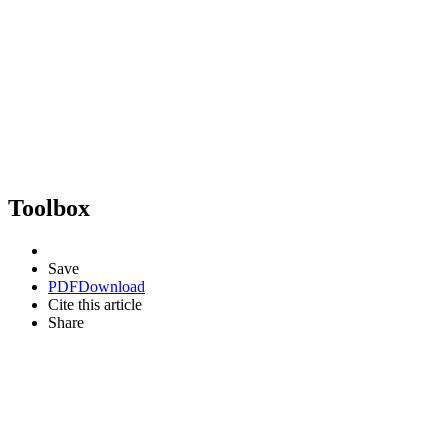
Toolbox
Save
PDF
Download
Cite this article
Share