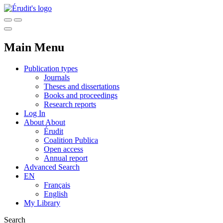
Main Menu
Publication types
Journals
Theses and dissertations
Books and proceedings
Research reports
Log In
About
About
Érudit
Coalition Publica
Open access
Annual report
Advanced Search
EN
Français
English
My Library
Search