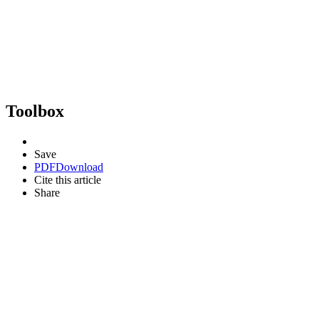
Toolbox
Save
PDF
Download
Cite this article
Share