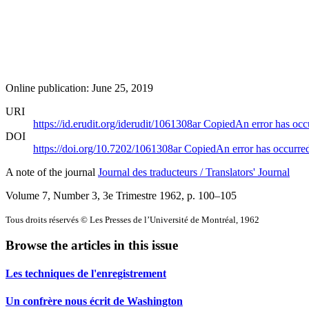
Online publication: June 25, 2019
URI
https://id.erudit.org/iderudit/1061308ar
Copied
An error has occ
DOI
https://doi.org/10.7202/1061308ar
Copied
An error has occurre
A note of the journal
Journal des traducteurs / Translators' Journal
Volume 7, Number 3, 3e Trimestre 1962
, p. 100–105
Tous droits réservés © Les Presses de l’Université de Montréal, 1962
Browse the articles in this issue
Les techniques de l'enregistrement
Un confrère nous écrit de Washington