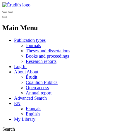
Main Menu
Publication types
Journals
Theses and dissertations
Books and proceedings
Research reports
Log In
About
About
Érudit
Coalition Publica
Open access
Annual report
Advanced Search
EN
Français
English
My Library
Search