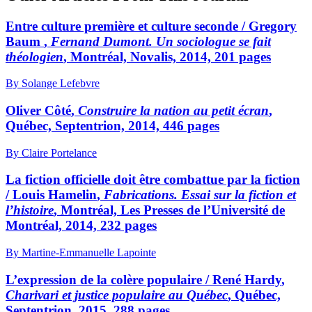
Entre culture première et culture seconde /
Gregory
Baum
,
Fernand Dumont. Un sociologue se fait
théologien
, Montréal, Novalis, 2014, 201 pages
By Solange Lefebvre
Oliver Côté
,
Construire la nation au petit écran
,
Québec, Septentrion, 2014, 446 pages
By Claire Portelance
La fiction officielle doit être combattue par la fiction
/
Louis Hamelin
,
Fabrications. Essai sur la fiction et
l’histoire
, Montréal, Les Presses de l’Université de
Montréal, 2014, 232 pages
By Martine-Emmanuelle Lapointe
L’expression de la colère populaire /
René Hardy
,
Charivari et justice populaire au Québec
, Québec,
Septentrion, 2015, 288 pages