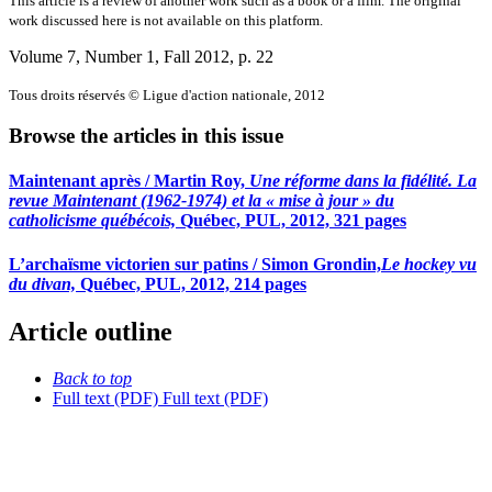
This article is a review of another work such as a book or a film. The original
work discussed here is not available on this platform.
Volume 7, Number 1, Fall 2012
, p. 22
Tous droits réservés © Ligue d'action nationale, 2012
Browse the articles in this issue
Maintenant après /
Martin Roy,
Une réforme dans la fidélité. La
revue Maintenant (1962-1974) et la « mise à jour » du
catholicisme québécois,
Québec, PUL, 2012, 321 pages
L’archaïsme victorien sur patins /
Simon Grondin,
Le hockey vu
du divan,
Québec, PUL, 2012, 214 pages
Article outline
Back to top
Full text (PDF)
Full text (PDF)