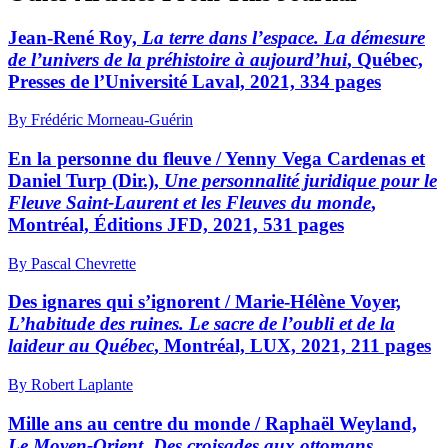
Jean-René Roy,
La terre dans l’espace. La démesure
de l’univers de la préhistoire à aujourd’hui
, Québec,
Presses de l’Université Laval, 2021, 334 pages
By Frédéric Morneau-Guérin
En la personne du fleuve /
Yenny Vega Cardenas et
Daniel Turp (Dir.),
Une personnalité juridique pour le
Fleuve Saint-Laurent et les Fleuves du monde
,
Montréal, Éditions JFD, 2021, 531 pages
By Pascal Chevrette
Des ignares qui s’ignorent /
Marie-Hélène Voyer,
L’habitude des ruines. Le sacre de l’oubli et de la
laideur au Québec
, Montréal, LUX, 2021, 211 pages
By Robert Laplante
Mille ans au centre du monde /
Raphaël Weyland,
Le Moyen-Orient. Des croisades aux ottomans
,