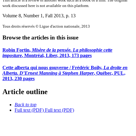
This article is a review of another work such as a book or a film. The original
work discussed here is not available on this platform.
Volume 8, Number 1, Fall 2013
, p. 13
Tous droits réservés © Ligue d'action nationale, 2013
Browse the articles in this issue
Robin Fortin
,
Misère de la pensée. La philosophie cette
imposture
, Montréal, Liber, 2013, 173 pages
Cette alberta qui nous gouverne /
Frédéric Boily
,
La droite en
Alberta. D’Ernest Manning à Stephen Harper
, Québec, PUL,
2013, 230 pages
Article outline
Back to top
Full text (PDF)
Full text (PDF)