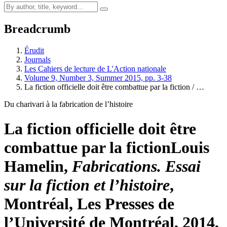
Breadcrumb
Érudit
Journals
Les Cahiers de lecture de L'Action nationale
Volume 9, Number 3, Summer 2015, pp. 3-38
La fiction officielle doit être combattue par la fiction /
…
Du charivari à la fabrication de l’histoire
La fiction officielle doit être
combattue par la fiction
Louis
Hamelin
,
Fabrications. Essai
sur la fiction et l’histoire
,
Montréal, Les Presses de
l’Université de Montréal, 2014,