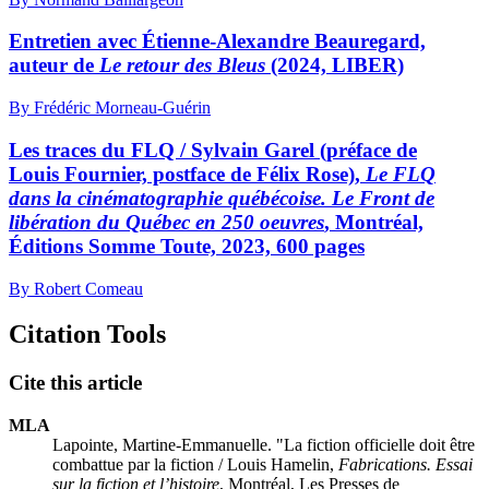
Entretien avec Étienne‑Alexandre Beauregard,
auteur de
Le retour des Bleus
(2024, LIBER)
By Frédéric Morneau-Guérin
Les traces du FLQ /
Sylvain Garel
(préface de
Louis Fournier, postface de Félix Rose),
Le FLQ
dans la cinématographie québécoise. Le Front de
libération du Québec en 250 oeuvres
, Montréal,
Éditions Somme Toute, 2023, 600 pages
By Robert Comeau
Citation Tools
Cite this article
MLA
Lapointe, Martine-Emmanuelle. "La fiction officielle doit être
combattue par la fiction /
Louis Hamelin
,
Fabrications. Essai
sur la fiction et l’histoire
, Montréal, Les Presses de