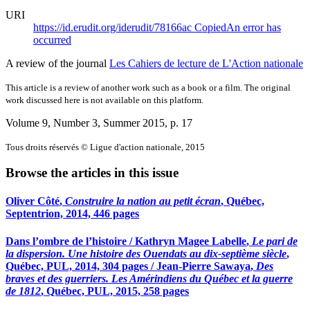
URI
https://id.erudit.org/iderudit/78166ac
Copied
An error has
occurred
A review of the journal
Les Cahiers de lecture de L'Action nationale
This article is a review of another work such as a book or a film. The original
work discussed here is not available on this platform.
Volume 9, Number 3, Summer 2015
, p. 17
Tous droits réservés © Ligue d'action nationale, 2015
Browse the articles in this issue
Oliver Côté
,
Construire la nation au petit écran
, Québec,
Septentrion, 2014, 446 pages
Dans l’ombre de l’histoire /
Kathryn Magee Labelle
,
Le pari de
la dispersion. Une histoire des Ouendats au dix-septième siècle
,
Québec, PUL, 2014, 304 pages /
Jean-Pierre Sawaya
,
Des
braves et des guerriers. Les Amérindiens du Québec et la guerre
de 1812
, Québec, PUL, 2015, 258 pages