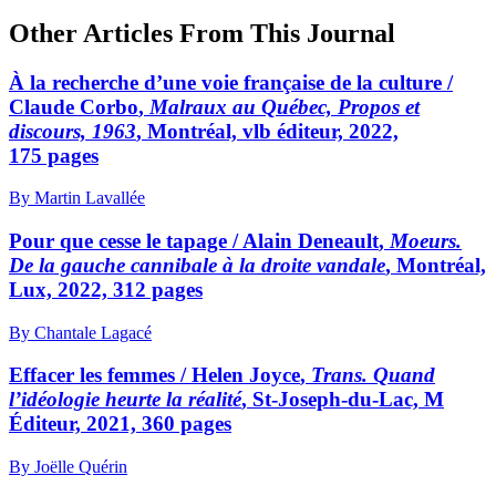
Other Articles From This Journal
À la recherche d’une voie française de la culture /
Claude Corbo
,
Malraux au Québec, Propos et
discours, 1963
, Montréal, vlb éditeur, 2022,
175 pages
By Martin Lavallée
Pour que cesse le tapage /
Alain Deneault
,
Moeurs.
De la gauche cannibale à la droite vandale
, Montréal,
Lux, 2022, 312 pages
By Chantale Lagacé
Effacer les femmes /
Helen Joyce
,
Trans. Quand
l’idéologie heurte la réalité
, St-Joseph-du-Lac, M
Éditeur, 2021, 360 pages
By Joëlle Quérin