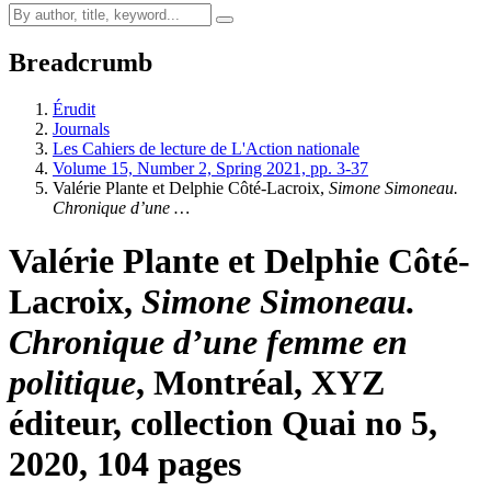
Breadcrumb
Érudit
Journals
Les Cahiers de lecture de L'Action nationale
Volume 15, Number 2, Spring 2021, pp. 3-37
Valérie Plante et Delphie Côté-Lacroix
,
Simone Simoneau.
Chronique d’une …
Valérie Plante et Delphie Côté-
Lacroix
,
Simone Simoneau.
Chronique d’une femme en
politique
, Montréal, XYZ
éditeur, collection Quai no 5,
2020, 104 pages