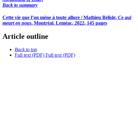
Back to summary
Cette vie que l’on mène à toute allure /
Mathieu Bélisle
,
Ce qui
meurt en nous
, Montréal, Leméac, 2022, 145 pages
Article outline
Back to top
Full text (PDF)
Full text (PDF)