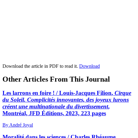
Download the article in PDF to read it.
Download
Other Articles From This Journal
Les larrons en foire ! /
Louis-Jacques Filion
,
Cirque
du Soleil. Complicités innovantes, des joyeux lurons
créent une multinationale du divertissement
,
Montréal, JFD Éditions, 2023, 223 pages
By André Joyal
Moralité dans les sciences /
Charles Rhéaume
,