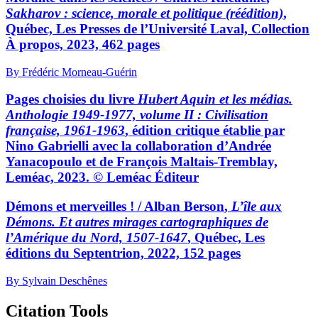
Sakharov : science, morale et politique (réédition)
,
Québec, Les Presses de l’Université Laval, Collection
À propos, 2023, 462 pages
By Frédéric Morneau-Guérin
Pages choisies du livre
Hubert Aquin et les médias.
Anthologie 1949-1977, volume II : Civilisation
française, 1961-1963
, édition critique établie par
Nino Gabrielli avec la collaboration d’Andrée
Yanacopoulo et de François Maltais-Tremblay,
Leméac, 2023. © Leméac Éditeur
Démons et merveilles ! /
Alban Berson
,
L’île aux
Démons. Et autres mirages cartographiques de
l’Amérique du Nord, 1507-1647
, Québec, Les
éditions du Septentrion, 2022, 152 pages
By Sylvain Deschênes
Citation Tools