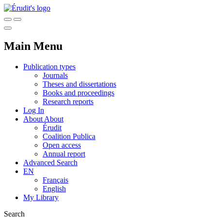
Main Menu
Publication types
Journals
Theses and dissertations
Books and proceedings
Research reports
Log In
About
About
Érudit
Coalition Publica
Open access
Annual report
Advanced Search
EN
Français
English
My Library
Search