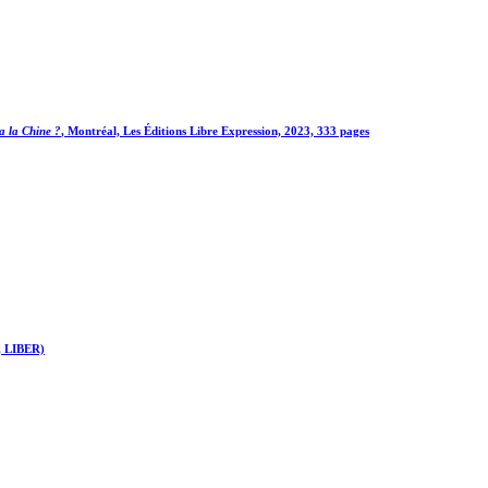
a la Chine ?
, Montréal, Les Éditions Libre Expression, 2023, 333 pages
, LIBER)