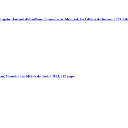
Laprise,
Anticosti. 450 millions d’années de vie
, Montréal, Les Éditions du Journal, 2023, 256
eur
, Montréal, Les éditions du Boréal, 2023, 222 pages