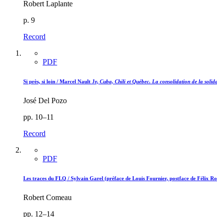
Robert Laplante
p. 9
Record
PDF
Si près, si loin /
Marcel Nault Jr,
Cuba, Chili et Québec. La consolidation de la solida
José Del Pozo
pp. 10–11
Record
PDF
Les traces du FLQ /
Sylvain Garel
(préface de Louis Fournier, postface de Félix Ro
Robert Comeau
pp. 12–14