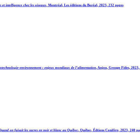
n et intelligence chez les oiseaux
, Montréal, Les éditions du Boréal, 2023, 232 pages
otechnologie-environnement : enjeux mondiaux de l’alimentation
, Anjou, Groupe Fides, 2023,
 Quand on faisait les sucres en noir et blanc au Québec
, Québec, Édtions Conifère, 2023, 240 p