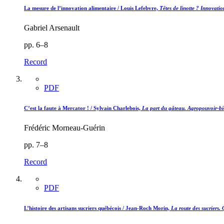
La mesure de l’innovation alimentaire /
Louis Lefebvre,
Têtes de linotte ? Innovatio
Gabriel Arsenault
pp. 6–8
Record
PDF
C’est la faute à Mercator ! /
Sylvain Charlebois,
La part du gâteau. Agropouvoir-bi
Frédéric Morneau-Guérin
pp. 7–8
Record
PDF
L’histoire des artisans sucriers québécois /
Jean-Roch Morin,
La route des sucriers.