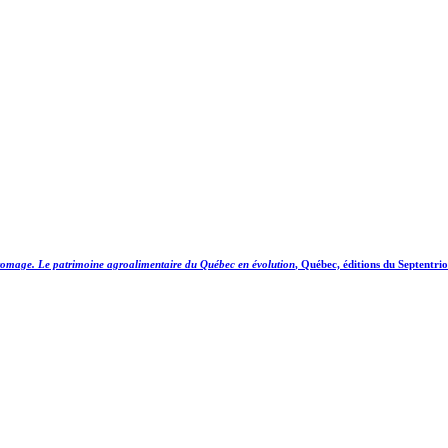
romage. Le patrimoine agroalimentaire du Québec en évolution
, Québec, éditions du Septentri