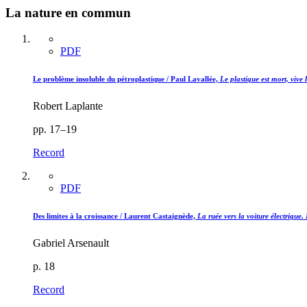
La nature en commun
PDF
Le problème insoluble du pétroplastique /
Paul Lavallée,
Le plastique est mort, vive 
Robert Laplante
pp. 17–19
Record
PDF
Des limites à la croissance /
Laurent Castaignède,
La ruée vers la voiture électrique.
Gabriel Arsenault
p. 18
Record