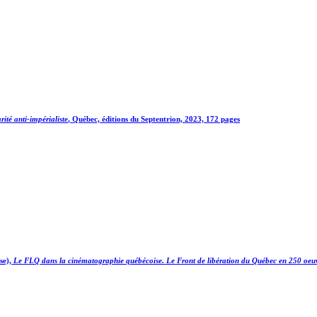
rité anti-impérialiste
, Québec, éditions du Septentrion, 2023, 172 pages
se),
Le FLQ dans la cinématographie québécoise. Le Front de libération du Québec en 250 oeu