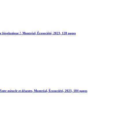
le bioplastique !
, Montréal, Écosociété, 2023, 128 pages
 Entre miracle et désastre
, Montréal, Écosociété, 2023, 184 pages