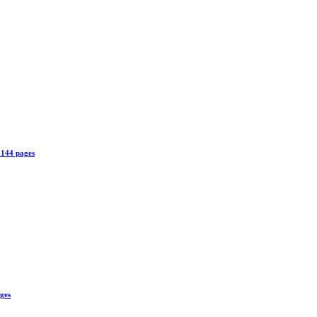
 144 pages
ages