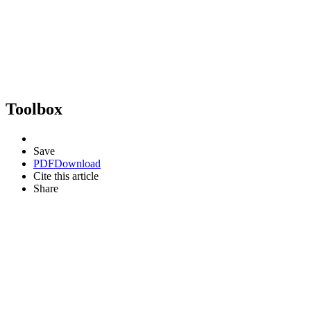
Toolbox
Save
PDF
Download
Cite this article
Share