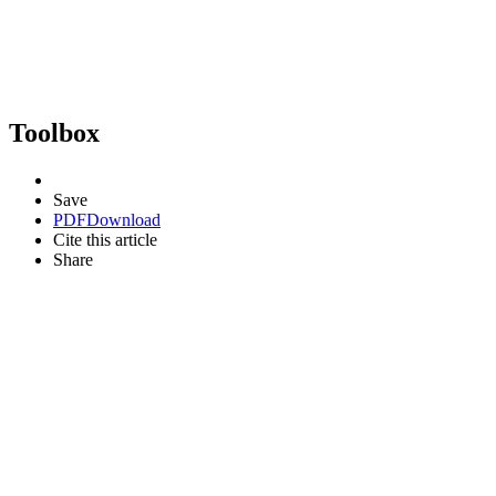
Toolbox
Save
PDF
Download
Cite this article
Share