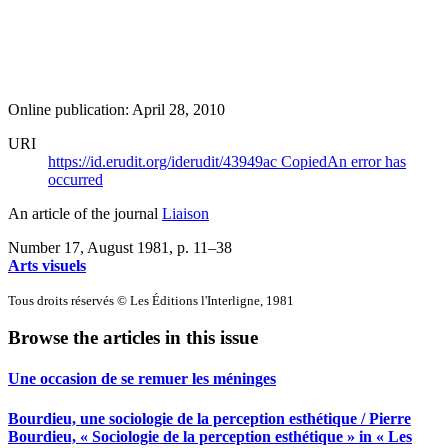
Online publication: April 28, 2010
URI
https://id.erudit.org/iderudit/43949ac
Copied
An error has
occurred
An article of the journal
Liaison
Number 17, August 1981
, p. 11–38
Arts visuels
Tous droits réservés © Les Éditions l'Interligne, 1981
Browse the articles in this issue
Une occasion de se remuer les méninges
Bourdieu, une sociologie de la perception esthétique / Pierre
Bourdieu, « Sociologie de la perception esthétique » in « Les