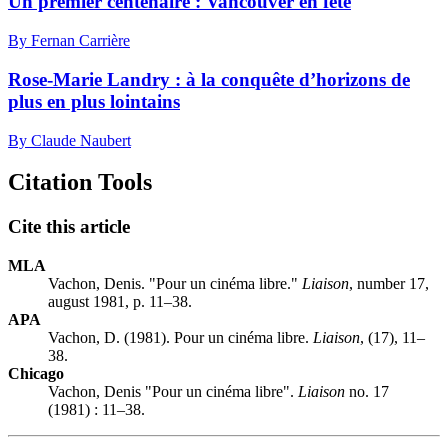
Un premier centenaire :
V
ancouver en fête
By Fernan Carrière
Rose-Marie Landry : à la conquête d’horizons de
plus en plus lointains
By Claude Naubert
Citation Tools
Cite this article
MLA
Vachon, Denis. "Pour un cinéma libre."
Liaison
, number 17,
august 1981, p. 11–38.
APA
Vachon, D. (1981). Pour un cinéma libre.
Liaison
, (17), 11–
38.
Chicago
Vachon, Denis "Pour un cinéma libre".
Liaison
no. 17
(1981) : 11–38.