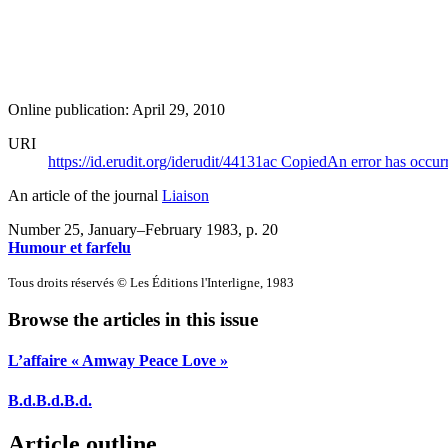
Online publication: April 29, 2010
URI
https://id.erudit.org/iderudit/44131ac
Copied
An error has occur
An article of the journal
Liaison
Number 25, January–February 1983
, p. 20
Humour et farfelu
Tous droits réservés © Les Éditions l'Interligne, 1983
Browse the articles in this issue
L’affaire « Amway Peace Love »
B.d.B.d.B.d.
Article outline