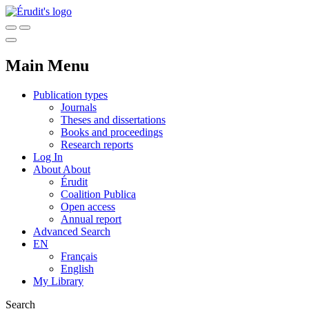
Main Menu
Publication types
Journals
Theses and dissertations
Books and proceedings
Research reports
Log In
About
About
Érudit
Coalition Publica
Open access
Annual report
Advanced Search
EN
Français
English
My Library
Search