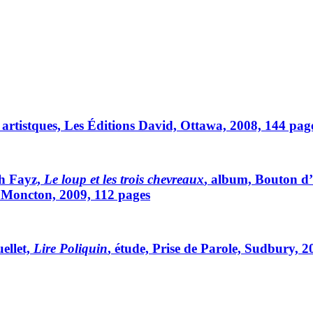
x artistques, Les Éditions David, Ottawa, 2008, 144 pag
eh Fayz,
Le loup et les trois chevreaux
, album, Bouton d’
, Moncton, 2009, 112 pages
ellet,
Lire Poliquin
, étude, Prise de Parole, Sudbury, 