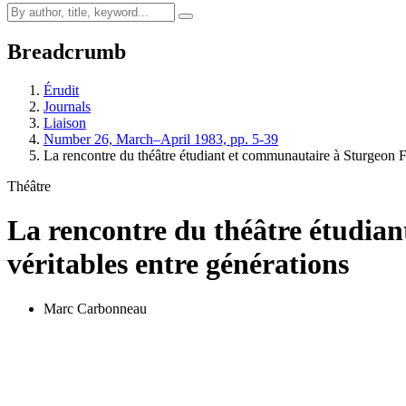
Breadcrumb
Érudit
Journals
Liaison
Number 26, March–April 1983, pp. 5-39
La rencontre du théâtre étudiant et communautaire à Sturgeon 
Théâtre
La rencontre du théâtre étudia
véritables entre générations
Marc Carbonneau