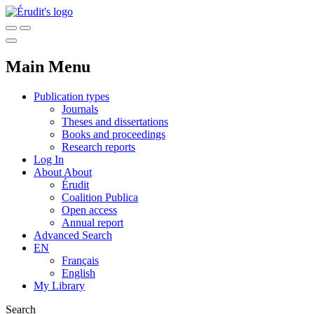
Main Menu
Publication types
Journals
Theses and dissertations
Books and proceedings
Research reports
Log In
About
About
Érudit
Coalition Publica
Open access
Annual report
Advanced Search
EN
Français
English
My Library
Search