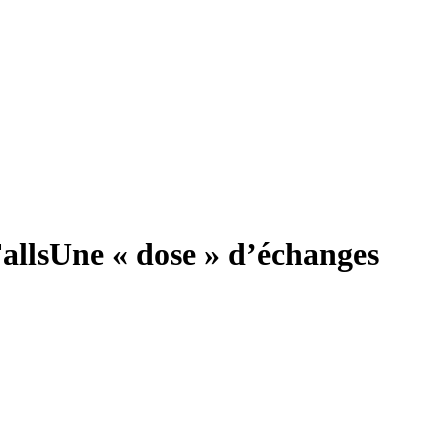
alls
Une « dose » d’échanges