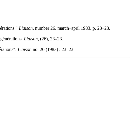
érations."
Liaison
, number 26, march–april 1983, p. 23–23.
 générations.
Liaison
, (26), 23–23.
érations".
Liaison
no. 26 (1983) : 23–23.