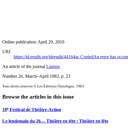
Online publication: April 29, 2010
URI
https://id.erudit.org/iderudit/44164ac
Copied
An error has occur
An article of the journal
Liaison
Number 26, March–April 1983
, p. 23
Tous droits réservés © Les Éditions l'Interligne, 1983
Browse the articles in this issue
e
10
Festival de Théâtre-Action
Le lendemain du 26… Théâtre en tête : Théâtre en fête