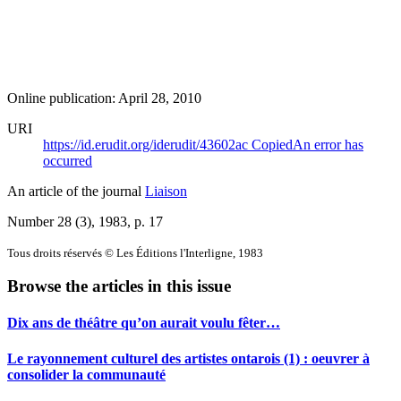
Online publication: April 28, 2010
URI
https://id.erudit.org/iderudit/43602ac
Copied
An error has
occurred
An article of the journal
Liaison
Number 28 (3), 1983
, p. 17
Tous droits réservés © Les Éditions l'Interligne, 1983
Browse the articles in this issue
Dix ans de théâtre qu’on aurait voulu fêter…
Le rayonnement culturel des artistes ontarois (1) : oeuvrer à
consolider la communauté