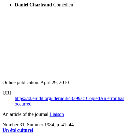
Daniel Chartrand
Comédien
Online publication: April 29, 2010
URI
https://id.erudit.org/iderudit/43399ac
Copied
An error has
occurred
An article of the journal
Liaison
Number 31, Summer 1984
, p. 41–44
Un été culturel