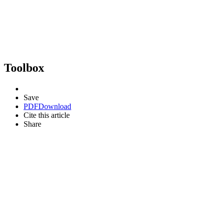
Toolbox
Save
PDF
Download
Cite this article
Share