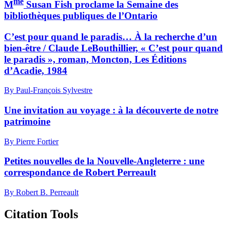
me
M
Susan Fish proclame la Semaine des
bibliothèques publiques de l’Ontario
C’est pour quand le paradis… À la recherche d’un
bien-être / Claude LeBouthillier, « C’est pour quand
le paradis », roman, Moncton, Les Éditions
d’Acadie, 1984
By Paul-François Sylvestre
Une invitation au voyage : à la découverte de notre
patrimoine
By Pierre Fortier
Petites nouvelles de la Nouvelle-Angleterre : une
correspondance de Robert Perreault
By Robert B. Perreault
Citation Tools