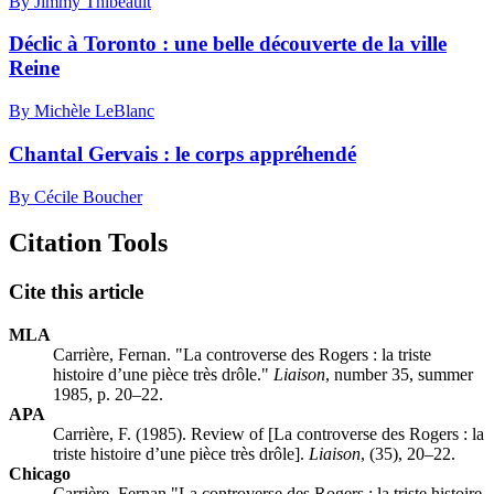
By Jimmy Thibeault
Déclic à Toronto : une belle découverte de la ville
Reine
By Michèle LeBlanc
Chantal Gervais : le corps appréhendé
By Cécile Boucher
Citation Tools
Cite this article
MLA
Carrière, Fernan. "La controverse des Rogers : la triste
histoire d’une pièce très drôle."
Liaison
, number 35, summer
1985, p. 20–22.
APA
Carrière, F. (1985). Review of [La controverse des Rogers : la
triste histoire d’une pièce très drôle].
Liaison
, (35), 20–22.
Chicago
Carrière, Fernan "La controverse des Rogers : la triste histoire