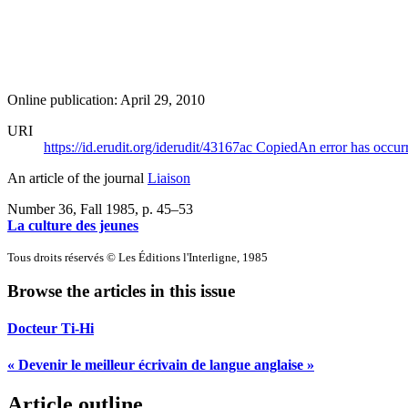
Online publication: April 29, 2010
URI
https://id.erudit.org/iderudit/43167ac
Copied
An error has occur
An article of the journal
Liaison
Number 36, Fall 1985
, p. 45–53
La culture des jeunes
Tous droits réservés © Les Éditions l'Interligne, 1985
Browse the articles in this issue
Docteur Ti-Hi
« Devenir le meilleur écrivain de langue anglaise »
Article outline