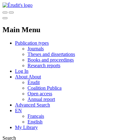
Main Menu
Publication types
Journals
Theses and dissertations
Books and proceedings
Research reports
Log In
About
About
Érudit
Coalition Publica
Open access
Annual report
Advanced Search
EN
Français
English
My Library
Search