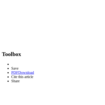
Toolbox
Save
PDF
Download
Cite this article
Share