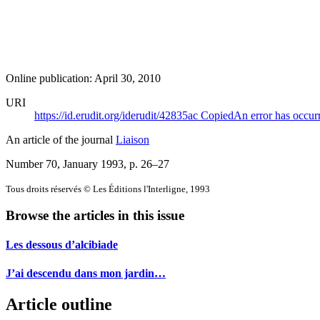
Online publication: April 30, 2010
URI
https://id.erudit.org/iderudit/42835ac
Copied
An error has occur
An article of the journal
Liaison
Number 70, January 1993
, p. 26–27
Tous droits réservés © Les Éditions l'Interligne, 1993
Browse the articles in this issue
Les dessous d’alcibiade
J’ai descendu dans mon jardin…
Article outline