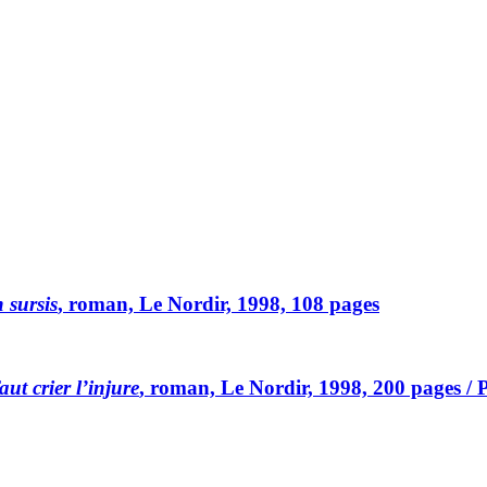
 sursis
, roman, Le Nordir, 1998, 108 pages
faut crier l’injure
, roman, Le Nordir, 1998, 200 pages / 