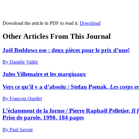
Download the article in PDF to read it.
Download
Other Articles From This Journal
Joël Beddows ose : deux pièces pour le prix d’une!
By Danièle Vallée
Jules Villemaire et les marginaux
Vers ce qu’il y a d’absolu / Stefan Psenak,
Les corps en
By François Ouellet
L’éclatement de la forme / Pierre Raphaël Pelletier,
Il 
Prise de parole, 1998, 184 pages
By Paul Savoie