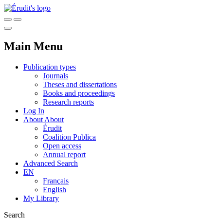
Main Menu
Publication types
Journals
Theses and dissertations
Books and proceedings
Research reports
Log In
About
About
Érudit
Coalition Publica
Open access
Annual report
Advanced Search
EN
Français
English
My Library
Search