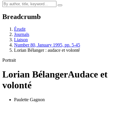
Breadcrumb
Érudit
Journals
Liaison
Number 80, January 1995, pp. 5-45
Lorian Bélanger : audace et volonté
Portrait
Lorian Bélanger
Audace et
volonté
Paulette Gagnon