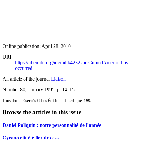
Online publication: April 28, 2010
URI
https://id.erudit.org/iderudit/42322ac
Copied
An error has
occurred
An article of the journal
Liaison
Number 80, January 1995
, p. 14–15
Tous droits réservés © Les Éditions l'Interligne, 1995
Browse the articles in this issue
Daniel Poliquin : notre personnalité de l’année
Cyrano eût été fier de ce…