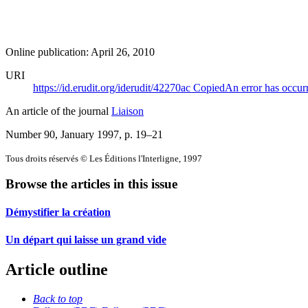
Online publication: April 26, 2010
URI
https://id.erudit.org/iderudit/42270ac
Copied
An error has occur
An article of the journal
Liaison
Number 90, January 1997
, p. 19–21
Tous droits réservés © Les Éditions l'Interligne, 1997
Browse the articles in this issue
Démystifier la création
Un départ qui laisse un grand vide
Article outline
Back to top