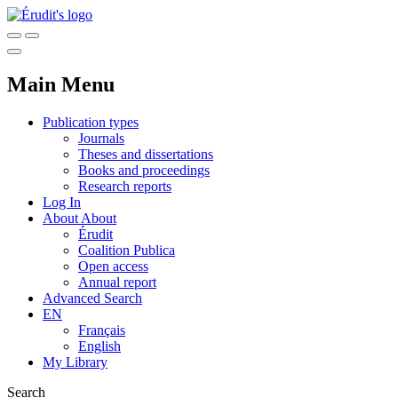
Main Menu
Publication types
Journals
Theses and dissertations
Books and proceedings
Research reports
Log In
About
About
Érudit
Coalition Publica
Open access
Annual report
Advanced Search
EN
Français
English
My Library
Search