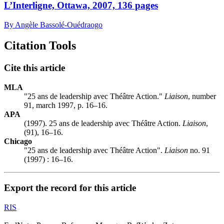
L’Interligne, Ottawa, 2007, 136 pages
By Angèle Bassolé-Ouédraogo
Citation Tools
Cite this article
MLA
"25 ans de leadership avec Théâtre Action."
Liaison
, number
91, march 1997, p. 16–16.
APA
(1997). 25 ans de leadership avec Théâtre Action.
Liaison
,
(91), 16–16.
Chicago
"25 ans de leadership avec Théâtre Action".
Liaison
no. 91
(1997) : 16–16.
Export the record for this article
RIS