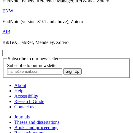
EndNote, Papers, Reference Manager, RefWorks, Zotero
ENW
EndNote (version X9.1 and above), Zotero
BIB
BibTeX, JabRef, Mendeley, Zotero
Subscribe to our newsletter
Subscribe to our newsletter
About
Help
Accessibility
Research Guide
Contact us
Journals
Theses and dissertations
Books and proceedings
Research reports