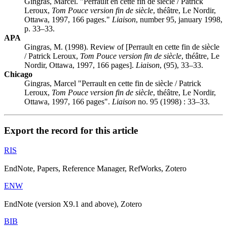
Gingras, Marcel. "Perrault en cette fin de siècle / Patrick
Leroux,
Tom Pouce version fin de siècle
, théâtre, Le Nordir,
Ottawa, 1997, 166 pages."
Liaison
, number 95, january 1998,
p. 33–33.
APA
Gingras, M. (1998). Review of [Perrault en cette fin de siècle
/ Patrick Leroux,
Tom Pouce version fin de siècle
, théâtre, Le
Nordir, Ottawa, 1997, 166 pages].
Liaison
, (95), 33–33.
Chicago
Gingras, Marcel "Perrault en cette fin de siècle / Patrick
Leroux,
Tom Pouce version fin de siècle
, théâtre, Le Nordir,
Ottawa, 1997, 166 pages".
Liaison
no. 95 (1998) : 33–33.
Export the record for this article
RIS
EndNote, Papers, Reference Manager, RefWorks, Zotero
ENW
EndNote (version X9.1 and above), Zotero
BIB