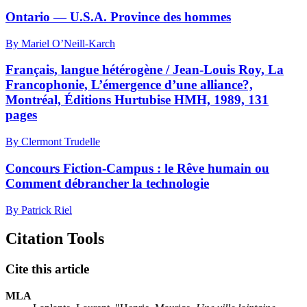
Ontario — U.S.A. Province des hommes
By Mariel O’Neill-Karch
Français, langue hétérogène / Jean-Louis Roy, La
Francophonie, L’émergence d’une alliance?,
Montréal, Éditions Hurtubise HMH, 1989, 131
pages
By Clermont Trudelle
Concours Fiction-Campus : le Rêve humain ou
Comment débrancher la technologie
By Patrick Riel
Citation Tools
Cite this article
MLA