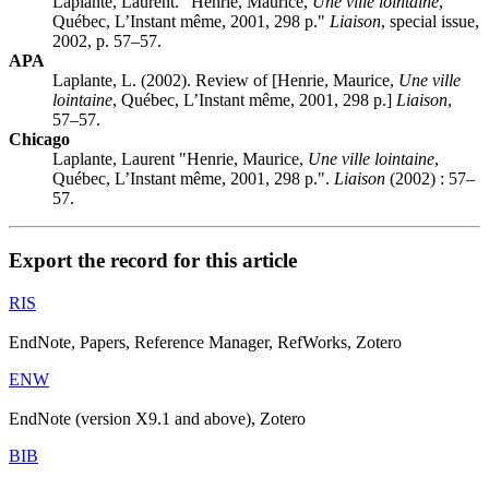
Laplante, Laurent. "Henrie, Maurice,
Une ville lointaine
,
Québec, L’Instant même, 2001, 298 p."
Liaison
, special issue,
2002, p. 57–57.
APA
Laplante, L. (2002). Review of [Henrie, Maurice,
Une ville
lointaine
, Québec, L’Instant même, 2001, 298 p.]
Liaison
,
57–57.
Chicago
Laplante, Laurent "Henrie, Maurice,
Une ville lointaine
,
Québec, L’Instant même, 2001, 298 p.".
Liaison
(2002) : 57–
57.
Export the record for this article
RIS
EndNote, Papers, Reference Manager, RefWorks, Zotero
ENW
EndNote (version X9.1 and above), Zotero
BIB