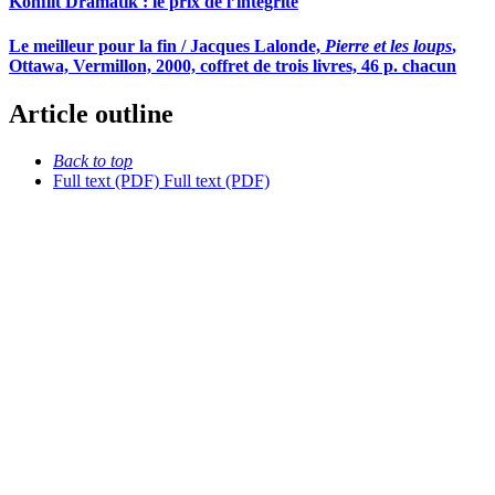
Konflit Dramatik : le prix de l’intégrité
Le meilleur pour la fin / Jacques Lalonde,
Pierre et les loups
,
Ottawa, Vermillon, 2000, coffret de trois livres, 46 p. chacun
Article outline
Back to top
Full text (PDF)
Full text (PDF)