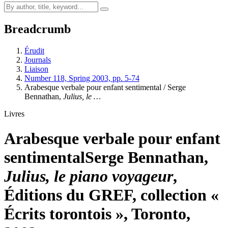
Breadcrumb
Érudit
Journals
Liaison
Number 118, Spring 2003, pp. 5-74
Arabesque verbale pour enfant sentimental / Serge
Bennathan,
Julius, le …
Livres
Arabesque verbale pour enfant
sentimental
Serge Bennathan,
Julius, le piano voyageur
,
Éditions du GREF, collection «
Écrits torontois », Toronto,