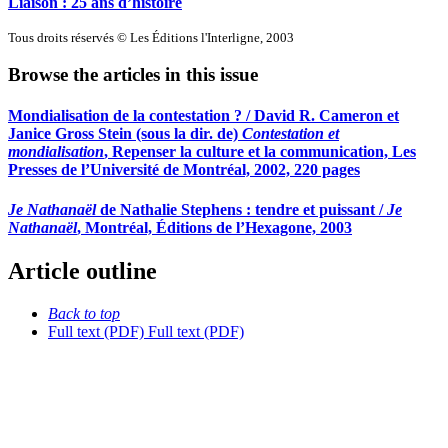
Liaison : 25 ans d’histoire
Tous droits réservés © Les Éditions l'Interligne, 2003
Browse the articles in this issue
Mondialisation de la contestation ? / David R. Cameron et
Janice Gross Stein (sous la dir. de)
Contestation et
mondialisation
, Repenser la culture et la communication, Les
Presses de l’Université de Montréal, 2002, 220 pages
Je Nathanaël
de Nathalie Stephens : tendre et puissant /
Je
Nathanaël
, Montréal, Éditions de l’Hexagone, 2003
Article outline
Back to top
Full text (PDF)
Full text (PDF)