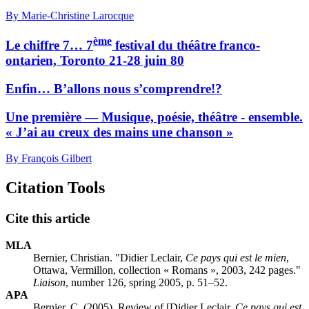
By Marie-Christine Larocque
ème
Le chiffre 7… 7
festival du théâtre franco-
ontarien, Toronto 21-28 juin 80
Enfin… B’allons nous s’comprendre!?
Une première — Musique, poésie, théâtre - ensemble.
« J’ai au creux des mains une chanson »
By François Gilbert
Citation Tools
Cite this article
MLA
Bernier, Christian. "Didier Leclair,
Ce pays qui est le mien
,
Ottawa, Vermillon, collection « Romans », 2003, 242 pages."
Liaison
, number 126, spring 2005, p. 51–52.
APA
Bernier, C. (2005). Review of [Didier Leclair,
Ce pays qui est