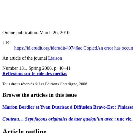
Online publication: March 26, 2010
URI
https://id.erudit.org/iderudit/40746ac
Copied
An error has occur
An article of the journal
Liaison
Number 131, Spring 2006
, p. 40–41
Réflexions sur le rôle des médias
Tous droits réservés © Les Éditions l'Interligne, 2006
Browse the articles in this issue
Marion Bordier et Yvan Dutrisac à Diffusion Bravo-Est : l’inlas
Couteau… Sept façons originales de tuer quelqu’un avec
: une vie,
Article outline