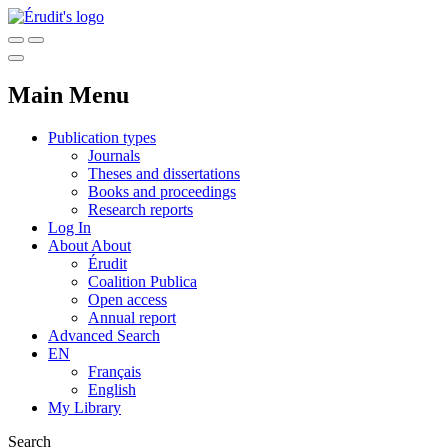
Main Menu
Publication types
Journals
Theses and dissertations
Books and proceedings
Research reports
Log In
About
About
Érudit
Coalition Publica
Open access
Annual report
Advanced Search
EN
Français
English
My Library
Search