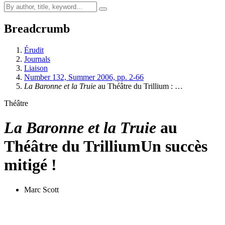
Breadcrumb
Érudit
Journals
Liaison
Number 132, Summer 2006, pp. 2-66
La Baronne et la Truie
au Théâtre du Trillium : …
Théâtre
La Baronne et la Truie
au
Théâtre du Trillium
Un succès
mitigé !
Marc Scott