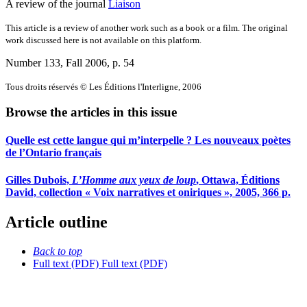
A review of the journal
Liaison
This article is a review of another work such as a book or a film. The original
work discussed here is not available on this platform.
Number 133, Fall 2006
, p. 54
Tous droits réservés © Les Éditions l'Interligne, 2006
Browse the articles in this issue
Quelle est cette langue qui m’interpelle ? Les nouveaux poètes
de l’Ontario français
Gilles Dubois,
L’Homme aux yeux de loup
, Ottawa, Éditions
David, collection « Voix narratives et oniriques », 2005, 366 p.
Article outline
Back to top
Full text (PDF)
Full text (PDF)