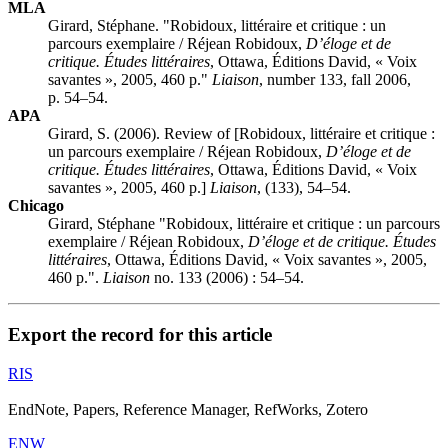
MLA
Girard, Stéphane. "Robidoux, littéraire et critique : un
parcours exemplaire / Réjean Robidoux,
D’éloge et de
critique. Études littéraires
, Ottawa, Éditions David, « Voix
savantes », 2005, 460 p."
Liaison
, number 133, fall 2006,
p. 54–54.
APA
Girard, S. (2006). Review of [Robidoux, littéraire et critique :
un parcours exemplaire / Réjean Robidoux,
D’éloge et de
critique. Études littéraires
, Ottawa, Éditions David, « Voix
savantes », 2005, 460 p.]
Liaison
, (133), 54–54.
Chicago
Girard, Stéphane "Robidoux, littéraire et critique : un parcours
exemplaire / Réjean Robidoux,
D’éloge et de critique. Études
littéraires
, Ottawa, Éditions David, « Voix savantes », 2005,
460 p.".
Liaison
no. 133 (2006) : 54–54.
Export the record for this article
RIS
EndNote, Papers, Reference Manager, RefWorks, Zotero
ENW