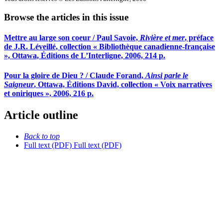
Browse the articles in this issue
Mettre au large son coeur / Paul Savoie,
Rivière et mer
, préface
de J.R. Léveillé, collection « Bibliothèque canadienne-française
», Ottawa, Éditions de L’Interligne, 2006, 214 p.
Pour la gloire de Dieu ? / Claude Forand,
Ainsi parle le
Saigneur
, Ottawa, Éditions David, collection « Voix narratives
et oniriques », 2006, 216 p.
Article outline
Back to top
Full text (PDF)
Full text (PDF)