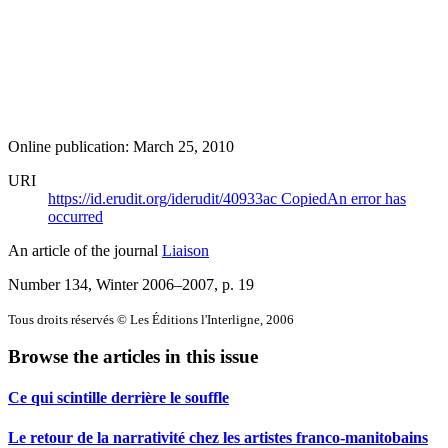
Online publication: March 25, 2010
URI
https://id.erudit.org/iderudit/40933ac
Copied
An error has
occurred
An article of the journal
Liaison
Number 134, Winter 2006–2007
, p. 19
Tous droits réservés © Les Éditions l'Interligne, 2006
Browse the articles in this issue
Ce qui scintille derrière le souffle
Le retour de la narrativité chez les artistes franco-manitobains