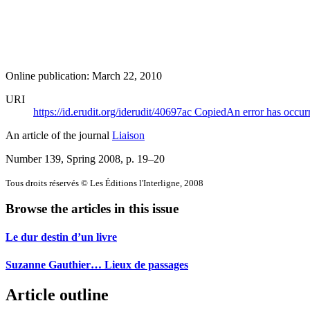
Online publication: March 22, 2010
URI
https://id.erudit.org/iderudit/40697ac
Copied
An error has occur
An article of the journal
Liaison
Number 139, Spring 2008
, p. 19–20
Tous droits réservés © Les Éditions l'Interligne, 2008
Browse the articles in this issue
Le dur destin d’un livre
Suzanne Gauthier… Lieux de passages
Article outline