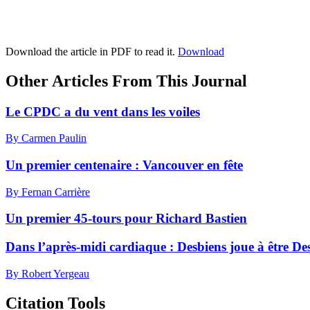
Download the article in PDF to read it.
Download
Other Articles From This Journal
Le CPDC a du vent dans les voiles
By Carmen Paulin
Un premier centenaire :
V
ancouver en fête
By Fernan Carrière
Un premier 45-tours pour Richard Bastien
Dans l’après-midi cardiaque :
D
esbiens joue à être De
By Robert Yergeau
Citation Tools