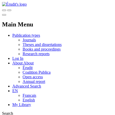
Main Menu
Publication types
Journals
Theses and dissertations
Books and proceedings
Research reports
Log In
About
About
Érudit
Coalition Publica
Open access
Annual report
Advanced Search
EN
Français
English
My Library
Search