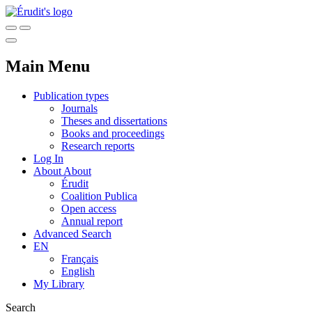
Main Menu
Publication types
Journals
Theses and dissertations
Books and proceedings
Research reports
Log In
About
About
Érudit
Coalition Publica
Open access
Annual report
Advanced Search
EN
Français
English
My Library
Search