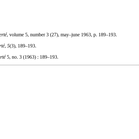
erté
, volume 5, number 3 (27), may–june 1963, p. 189–193.
rté
,
5
(3), 189–193.
rté
5, no. 3 (1963) : 189–193.