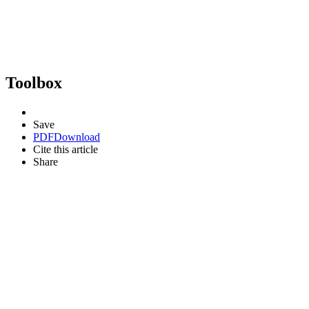
Toolbox
Save
PDF
Download
Cite this article
Share