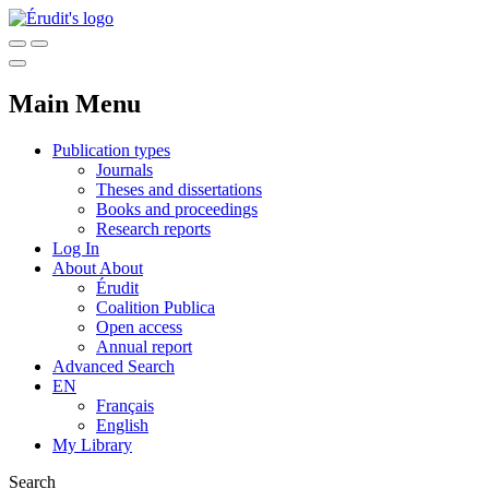
Main Menu
Publication types
Journals
Theses and dissertations
Books and proceedings
Research reports
Log In
About
About
Érudit
Coalition Publica
Open access
Annual report
Advanced Search
EN
Français
English
My Library
Search