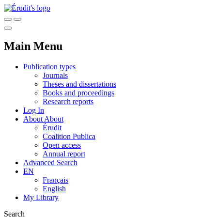
Main Menu
Publication types
Journals
Theses and dissertations
Books and proceedings
Research reports
Log In
About
About
Érudit
Coalition Publica
Open access
Annual report
Advanced Search
EN
Français
English
My Library
Search