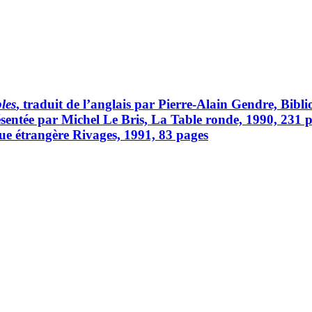
les
, traduit de l’anglais par Pierre-Alain Gendre, Bibl
présentée par Michel Le Bris, La Table ronde, 1990, 231
que étrangère Rivages, 1991, 83 pages