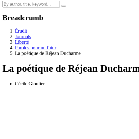
Breadcrumb
Érudit
Journals
Liberté
Paroles pour un futur
La poétique de Réjean Ducharme
La poétique de Réjean Duchar
Cécile Gloutier