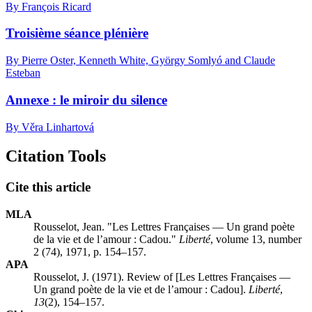
By François Ricard
Troisième séance plénière
By Pierre Oster, Kenneth White, György Somlyó and Claude
Esteban
Annexe : le miroir du silence
By Věra Linhartová
Citation Tools
Cite this article
MLA
Rousselot, Jean. "Les Lettres Françaises — Un grand poète
de la vie et de l’amour :
C
adou."
Liberté
, volume 13, number
2 (74), 1971, p. 154–157.
APA
Rousselot, J. (1971). Review of [Les Lettres Françaises —
Un grand poète de la vie et de l’amour :
C
adou].
Liberté
,
13
(2), 154–157.