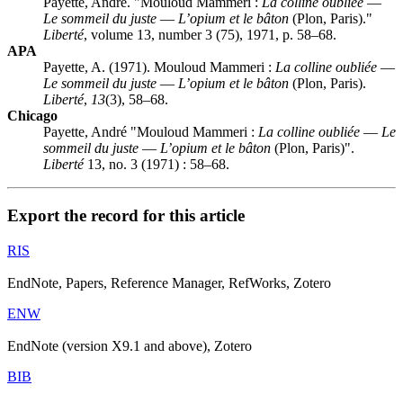
Payette, André. "Mouloud Mammeri :
La colline oubliée
—
Le sommeil du juste
—
L’opium et le bâton
(Plon, Paris)."
Liberté
, volume 13, number 3 (75), 1971, p. 58–68.
APA
Payette, A. (1971). Mouloud Mammeri :
La colline oubliée
—
Le sommeil du juste
—
L’opium et le bâton
(Plon, Paris).
Liberté
,
13
(3), 58–68.
Chicago
Payette, André "Mouloud Mammeri :
La colline oubliée
—
Le
sommeil du juste
—
L’opium et le bâton
(Plon, Paris)".
Liberté
13, no. 3 (1971) : 58–68.
Export the record for this article
RIS
EndNote, Papers, Reference Manager, RefWorks, Zotero
ENW
EndNote (version X9.1 and above), Zotero
BIB