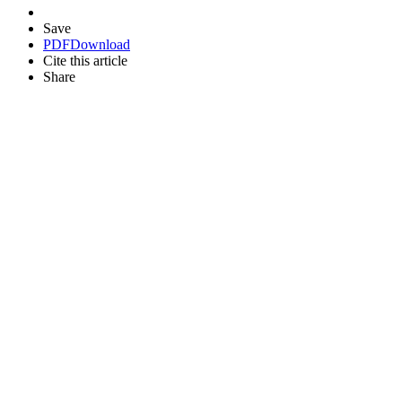
Save
PDF
Download
Cite this article
Share