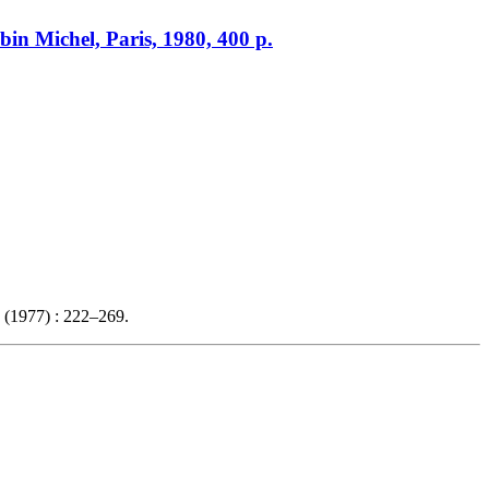
in Michel, Paris, 1980, 400 p.
 (1977) : 222–269.