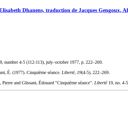
Elisabeth Dhanens, traduction de Jacques Gengoux, Alb
9, number 4-5 (112-113), july–october 1977, p. 222–269.
nt, É. (1977). Cinquième séance.
Liberté
,
19
(4-5), 222–269.
 Pierre and Glissant, Édouard "Cinquième séance".
Liberté
19, no. 4-5