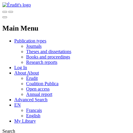
Main Menu
Publication types
Journals
Theses and dissertations
Books and proceedings
Research reports
Log In
About
About
Érudit
Coalition Publica
Open access
Annual report
Advanced Search
EN
Français
English
My Library
Search