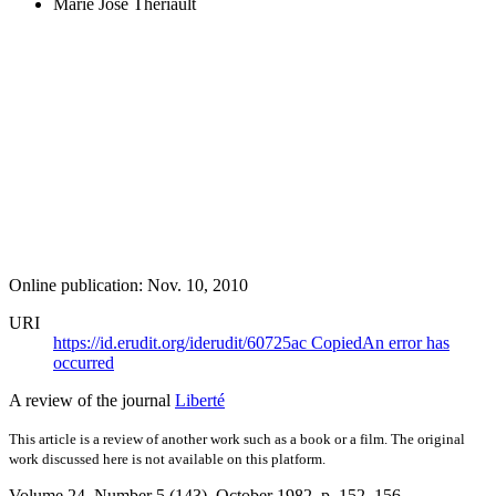
Marie José Thériault
Online publication: Nov. 10, 2010
URI
https://id.erudit.org/iderudit/60725ac
Copied
An error has
occurred
A review of the journal
Liberté
This article is a review of another work such as a book or a film. The original
work discussed here is not available on this platform.
Volume 24, Number 5 (143), October 1982
, p. 152–156