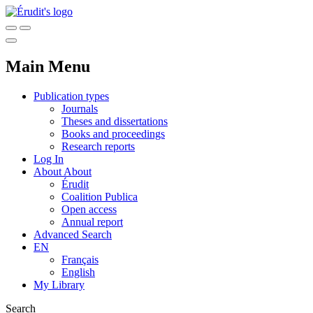
Main Menu
Publication types
Journals
Theses and dissertations
Books and proceedings
Research reports
Log In
About
About
Érudit
Coalition Publica
Open access
Annual report
Advanced Search
EN
Français
English
My Library
Search