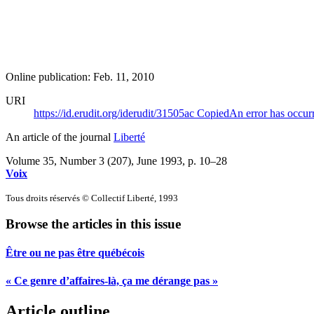
Online publication: Feb. 11, 2010
URI
https://id.erudit.org/iderudit/31505ac
Copied
An error has occur
An article of the journal
Liberté
Volume 35, Number 3 (207), June 1993
, p. 10–28
Voix
Tous droits réservés © Collectif Liberté, 1993
Browse the articles in this issue
Être ou ne pas être québécois
« Ce genre d’affaires-là, ça me dérange pas »
Article outline